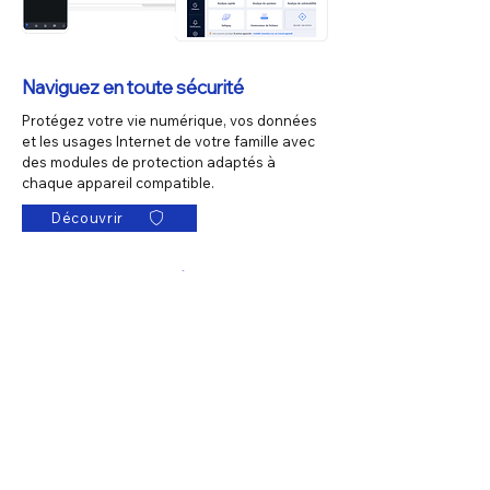
Naviguez en toute sécurité
Protégez votre vie numérique, vos données
et les usages Internet de votre famille avec
des modules de protection adaptés à
chaque appareil compatible.
Découvrir
Actus & Conseils
Offres, conseils et bons plans : trouvez le
forfait mobile et la box Internet adaptés à vos
besoins. Restez connecté tout en optimisant
votre budget et profitez des meilleures
solutions numériques.
Pourquoi choisir Internet par
satellite avec Nordnet et Eutelsat
?