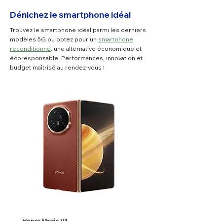
Dénichez le smartphone idéal
Trouvez le smartphone idéal parmi les derniers
modèles 5G ou optez pour un
smartphone
reconditionné
, une alternative économique et
écoresponsable. Performances, innovation et
budget maîtrisé au rendez-vous !
Honor Magic V3
Honor Magic V5