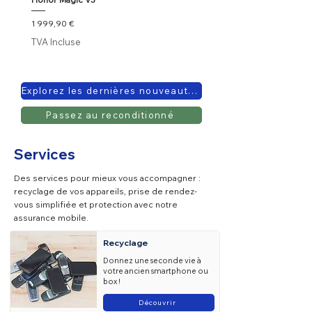
Prix
Prix
1 999,90 €
1 999,99 €
TVA Incluse
TVA Incluse
Explorez les dernières nouveautés
Passez au reconditionné
Services
Des services pour mieux vous accompagner :
recyclage de vos appareils, prise de rendez-
vous simplifiée et protection avec notre
assurance mobile.
Recyclage
Donnez une seconde vie à
votre ancien smartphone ou
box !
Découvrir