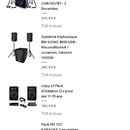
USB/SD/BT - 2
Enceintes
Prix
375,99 €
TVA Incluse
Système triphonique
BM SONIC BMS1208 -
Reconditionné /
occasion, Caisson
1000W -
Prix
285,99 €
TVA Incluse
copy of Pack
d'initiation DJ pour
les 11-15 ans
Prix
180,99 €
TVA Incluse
Pack MY 1ST
KARAOKE 2 enceintes