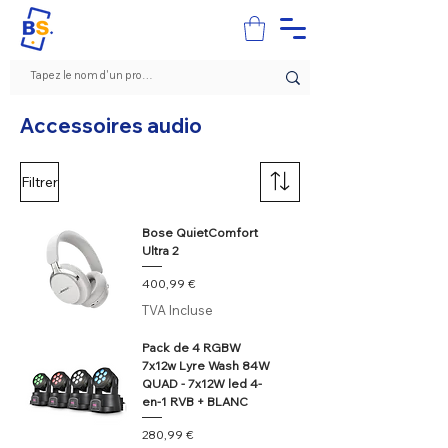
Accessoires audio
Filtrer
Bose QuietComfort
Ultra 2
Prix
400,99 €
TVA Incluse
Pack de 4 RGBW
7x12w Lyre Wash 84W
QUAD - 7x12W led 4-
en-1 RVB + BLANC
Prix
280,99 €