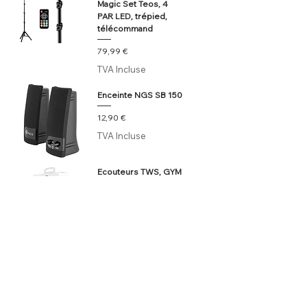
Magic Set Teos, 4
PAR LED, trépied,
télécommand
Prix
79,99 €
TVA Incluse
Enceinte NGS SB 150
Prix
12,90 €
TVA Incluse
Ecouteurs TWS, GYM
OPEN EAR, Swissten,
Noir
Prix
39,90 €
TVA Incluse
wireless headphones
Prix original
Prix promotionnel
9,99 €
29,99 €
TVA Incluse