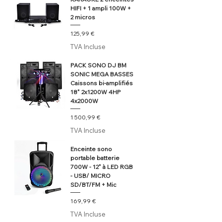
HIFI + 1 ampli 100W +
2 micros
Prix
125,99 €
TVA Incluse
PACK SONO DJ BM
SONIC MEGA BASSES
Caissons bi-amplifiés
18" 2x1200W 4HP
4x2000W
Prix
1 500,99 €
TVA Incluse
Enceinte sono
portable batterie
700W - 12" à LED RGB
- USB/ MICRO
SD/BT/FM + Mic
Prix
169,99 €
TVA Incluse