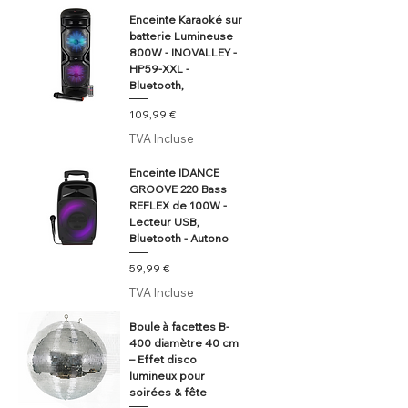
Enceinte Karaoké sur
batterie Lumineuse
800W - INOVALLEY -
HP59-XXL -
Bluetooth,
Prix
109,99 €
TVA Incluse
Enceinte IDANCE
GROOVE 220 Bass
REFLEX de 100W -
Lecteur USB,
Bluetooth - Autono
Prix
59,99 €
TVA Incluse
Boule à facettes B-
400 diamètre 40 cm
– Effet disco
lumineux pour
soirées & fête