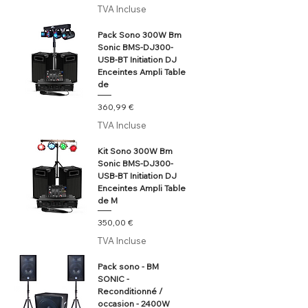
TVA Incluse
Pack Sono 300W Bm
Sonic BMS-DJ300-
USB-BT Initiation DJ
Enceintes Ampli Table
de
Prix
360,99 €
TVA Incluse
Kit Sono 300W Bm
Sonic BMS-DJ300-
USB-BT Initiation DJ
Enceintes Ampli Table
de M
Prix
350,00 €
TVA Incluse
Pack sono - BM
SONIC -
Reconditionné /
occasion - 2400W