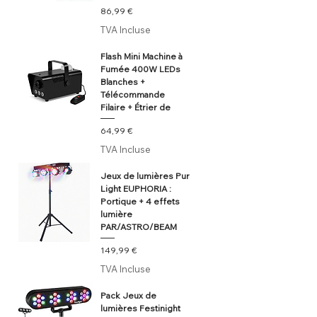
Prix
86,99 €
TVA Incluse
Flash Mini Machine à
Fumée 400W LEDs
Blanches +
Télécommande
Filaire + Étrier de
Prix
64,99 €
TVA Incluse
Jeux de lumières Pur
Light EUPHORIA :
Portique + 4 effets
lumière
PAR/ASTRO/BEAM
Prix
149,99 €
TVA Incluse
Pack Jeux de
lumières Festinight