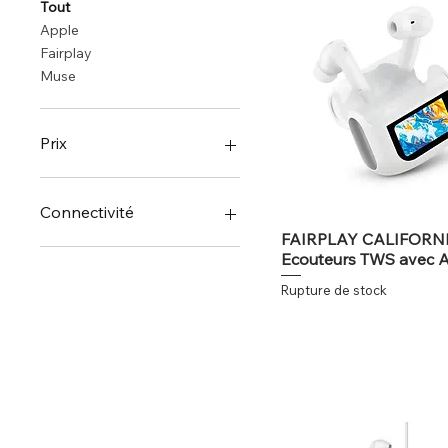
Tout
Apple
Fairplay
Muse
Prix
9 €
299 €
Connectivité
FAIRPLAY CALIFORN
Écouteurs Sans Fil
Ecouteurs TWS avec 
Écouteurs intra-auriculaire
Rupture de stock