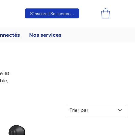
S'inscrire | Se connecter
onnectés
Nos services
vies.
ble,
Trier par