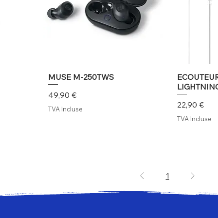
MUSE M-250TWS
ECOUTEUR
LIGHTNIN
Prix
49,90 €
Prix
22,90 €
TVA Incluse
TVA Incluse
1