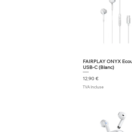
FAIRPLAY ONYX Ecou
USB-C (Blanc)
Prix
12,90 €
TVA Incluse