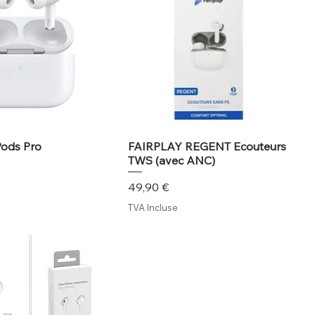
Pods Pro
FAIRPLAY REGENT Ecouteurs
TWS (avec ANC)
Prix
49,90 €
TVA Incluse