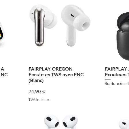
IA
FAIRPLAY OREGON
FAIRPLAY
ANC
Ecouteurs TWS avec ENC
Ecouteurs
(Blanc)
Rupture de s
Prix
24,90 €
TVA Incluse