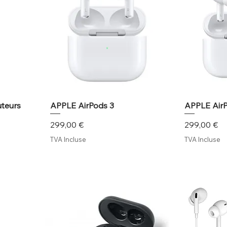
teurs
APPLE AirPods 3
APPLE Air
Prix
Prix
299,00 €
299,00 €
TVA Incluse
TVA Incluse