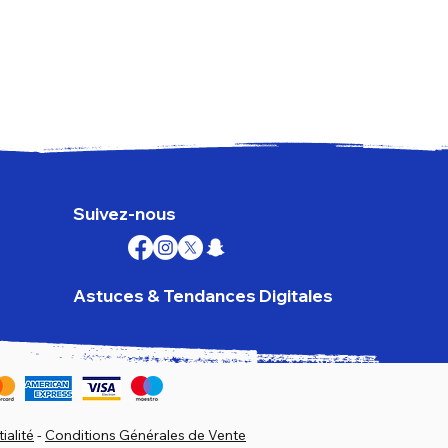
Goog
Prix
179,
TVA I
Suivez-nous
Astuces & Tendances Digitales
ialité
-
Conditions Générales de Vente