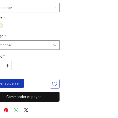
tionner
rs
*
ge
*
tionner
té
*
er au panier
Commander et payer