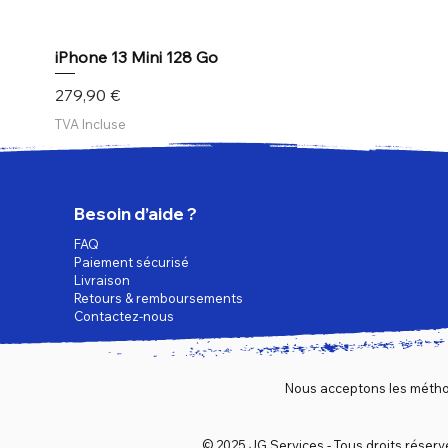
iPhone 13 Mini 128 Go
Prix
279,90 €
TVA Incluse
Besoin d’aide ?
FAQ
Paiement sécurisé
Livraison
Retours & remboursements
Contactez-nous
Nous acceptons les métho
© 2025 JG Services - Tous droits réserv