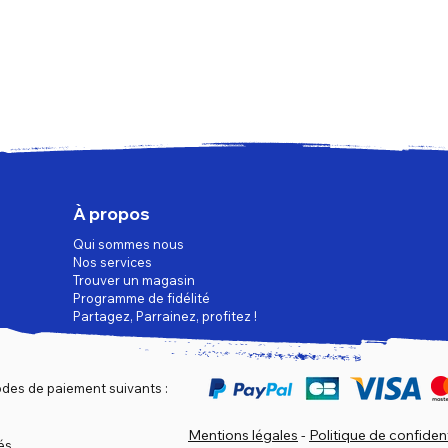
À propos
Qui sommes nous
Nos services
Trouver un magasin
Programme de fidélité
Partagez, Parrainez, profitez !
des de paiement suivants :
Mentions légales
-
Politique de confident
és