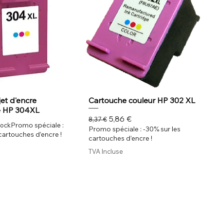
et d'encre
Cartouche couleur HP 302 XL
e HP 304XL
Prix original
Prix promotionnel
5,86 €
8,37 €
Promo spéciale :
tock
Promo spéciale : -30% sur les
cartouches d’encre !
cartouches d’encre !
TVA Incluse