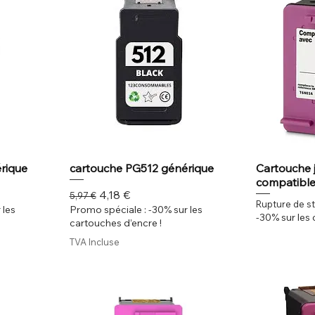
rique
cartouche PG512 générique
Cartouche j
compatibl
el
Prix original
Prix promotionnel
4,18 €
5,97 €
Rupture de s
 les
Promo spéciale : -30% sur les
-30% sur les 
cartouches d’encre !
TVA Incluse