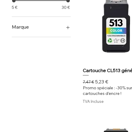
5 €
30 €
Marque
Canon
HP
Cartouche CL513 géné
Prix original
Prix promotionn
5,23 €
7,47 €
Promo spéciale : -30% sur
cartouches d’encre !
TVA Incluse