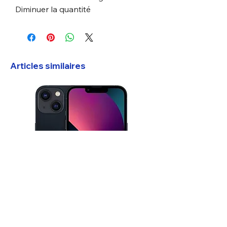
Diminuer la quantité
Articles similaires
iPhone 13 Mini 128 Go
Google Pixel 7