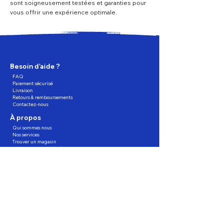
sont soigneusement testées et garanties pour
vous offrir une expérience optimale.
Besoin d’aide ?
FAQ
Paiement sécurisé
Livraison
Retours & remboursements
Contactez-nous
À propos
Qui sommes nous
Nos services
Trouver un magasin
Programme de fidélité
Partagez, Parrainez, profitez !
Suivez-nous
Astuces & Tendances Digitales
Nous acceptons les méthodes de paiement suivants :