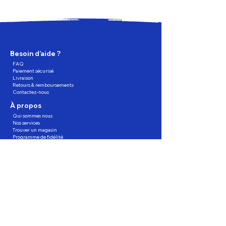
Besoin d’aide ?
FAQ
Paiement sécurisé
Livraison
Retours & remboursements
Contactez-nous
À propos
Qui sommes nous
Nos services
Trouver un magasin
Programme de fidélité
Partagez, Parrainez, profitez !
Suivez-nous
Astuces & Tendances Digitales
Nous acceptons les méthodes de paiement suivants :