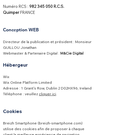
Numéro RCS :
982 345 050
R.C.S.
Quimper
FRANCE
Conception WEB
Directeur de la publication et président : Monsieur
GUILLOU Jonathan
Webmaster & Partenaire Digital :
M&Cie Digital
Hébergeur
Wix
Wix Online Platform Limited​
Adresse : 1 Grant's Row, Dublin 2 D02HX96, Ireland
Téléphone : veuillez
cliquer ici
.
Cookies
Breizh Smartphone (breizh-smartphone.com)
utilise des cookies afin de proposer à chaque
client la meilleure expérience de navigation