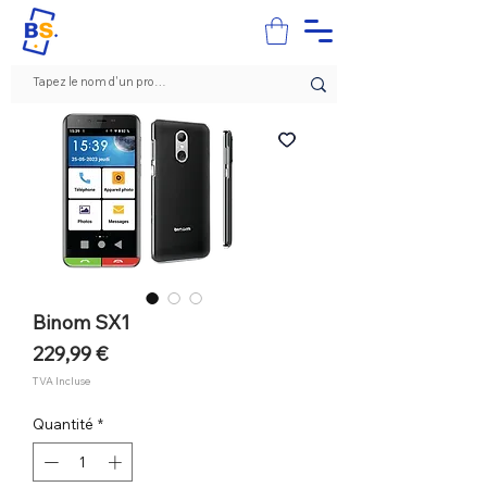
Binom SX1
Prix
229,99 €
TVA Incluse
Quantité
*