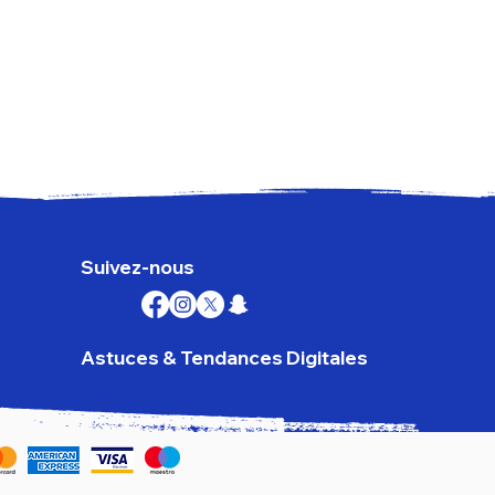
Goog
Prix
179,
TVA I
Suivez-nous
Astuces & Tendances Digitales