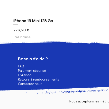
iPhone 13 Mini 128 Go
Prix
279,90 €
TVA Incluse
Besoin d’aide ?
FAQ
Paiement sécurisé
Livraison
Retours & remboursements
Contactez-nous
Nous acceptons les métho