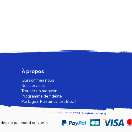
À propos
Qui sommes nous
Nos services
Trouver un magasin
Programme de fidélité
Partagez, Parrainez, profitez !
des de paiement suivants :