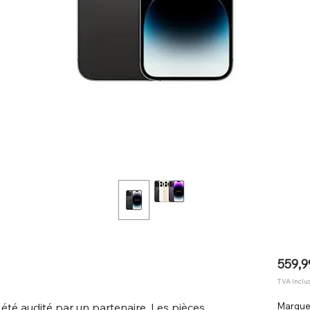
559,9
TVA Inclu
 été audité par un partenaire. Les pièces
Marqu