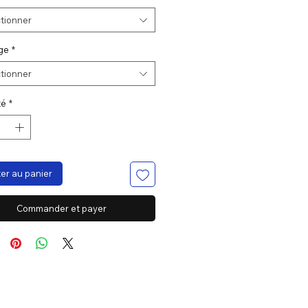
tionner
ge
*
tionner
té
*
er au panier
Commander et payer