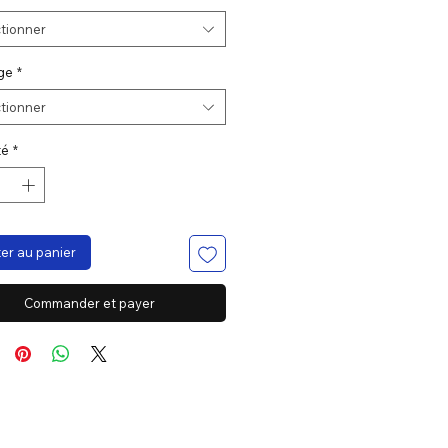
tionner
ge
*
tionner
té
*
er au panier
Commander et payer