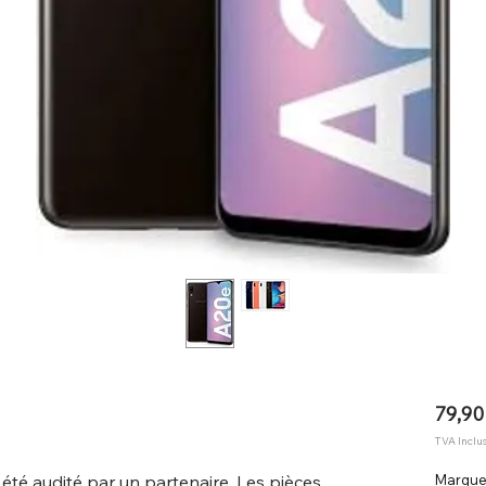
79,90
TVA Inclu
 été audité par un partenaire. Les pièces
Marqu