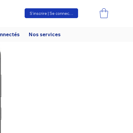
S'inscrire | Se connecter
onnectés
Nos services