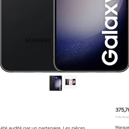
375,7
TVA Inclu
 été audité par un partenaire. Les pièces
Marqu