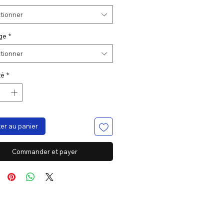
tionner
ge
*
tionner
té
*
er au panier
Commander et payer