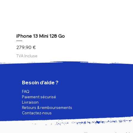
iPhone 13 Mini 128 Go
Prix
279,90 €
TVA Incluse
Besoin d’aide ?
FAQ
Paiement sécurisé
Livraison
Retours & remboursements
Contactez-nous