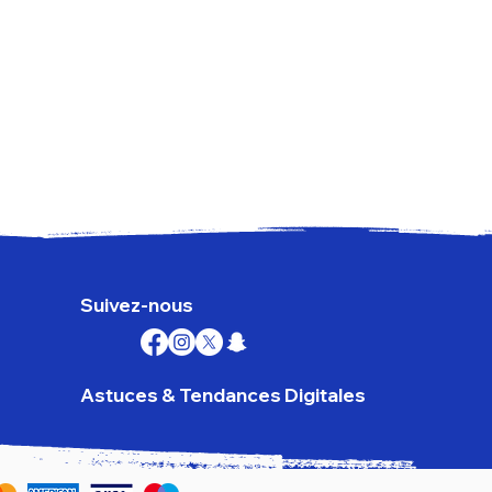
Goog
Prix
179,
TVA I
Suivez-nous
Astuces & Tendances Digitales