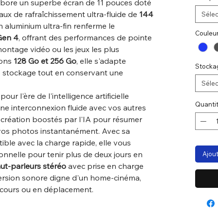
arbore un superbe écran de 11 pouces doté
taux de rafraîchissement ultra-fluide de
144
Sélec
aluminium ultra-fin renferme le
Couleu
Gen 4
, offrant des performances de pointe
 montage vidéo ou les jeux les plus
ions
128 Go et 256 Go
, elle s'adapte
Stocka
e stockage tout en conservant une
Sélec
ur l'ère de l'intelligence artificielle
Quanti
'une interconnexion fluide avec vos autres
e création boostés par l'IA pour résumer
vos photos instantanément. Avec sa
ble avec la charge rapide, elle vous
nnelle pour tenir plus de deux jours en
Ajout
ut-parleurs stéréo
avec prise en charge
rsion sonore digne d'un home-cinéma,
 cours ou en déplacement.