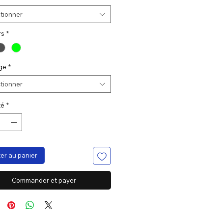
tionner
rs
*
ge
*
tionner
té
*
er au panier
Commander et payer