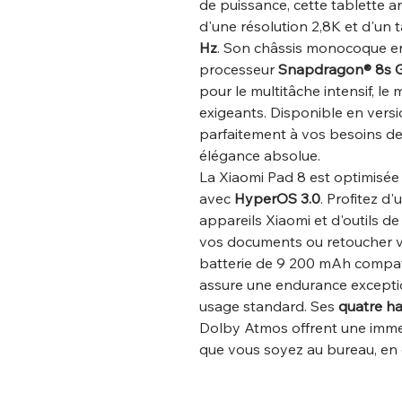
de puissance, cette tablette 
d'une résolution 2,8K et d'un 
Hz
. Son châssis monocoque en 
processeur
Snapdragon® 8s 
pour le multitâche intensif, le
exigeants. Disponible en vers
parfaitement à vos besoins d
élégance absolue.
La Xiaomi Pad 8 est optimisée po
avec
HyperOS 3.0
. Profitez d
appareils Xiaomi et d'outils d
vos documents ou retoucher 
batterie de 9 200 mAh compati
assure une endurance exceptio
usage standard. Ses
quatre ha
Dolby Atmos offrent une imme
que vous soyez au bureau, en