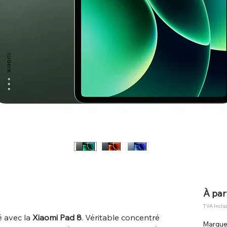
À par
TVA Inclu
é avec la
Xiaomi Pad 8
. Véritable concentré
Marqu