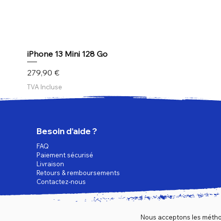
iPhone 13 Mini 128 Go
Prix
279,90 €
TVA Incluse
Besoin d’aide ?
FAQ
Paiement sécurisé
Livraison
Retours & remboursements
Contactez-nous
Nous acceptons les métho