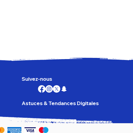
Goog
Prix
179,
TVA I
Suivez-nous
Astuces & Tendances Digitales