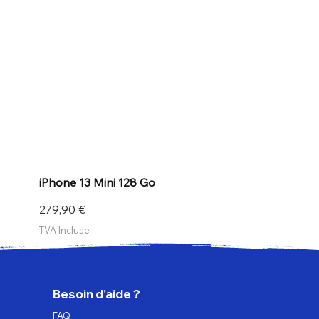
iPhone 13 Mini 128 Go
Prix
279,90 €
TVA Incluse
Besoin d’aide ?
FAQ