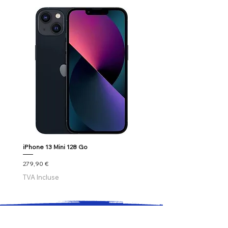
iPhone 13 Mini 128 Go
Google Pixel 7
Prix
Prix
279,90 €
179,90 €
TVA Incluse
TVA Incluse