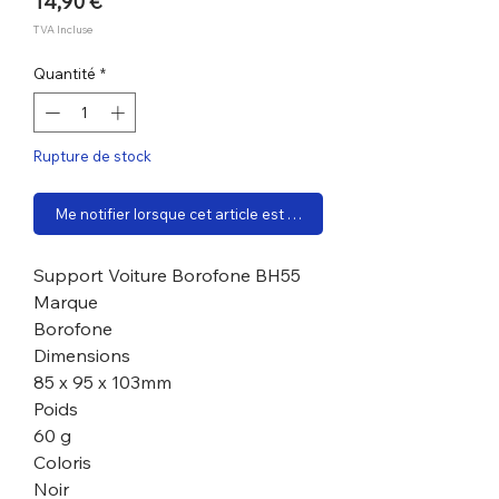
Prix
14,90 €
TVA Incluse
Quantité
*
Rupture de stock
Me notifier lorsque cet article est disponible
Support Voiture Borofone BH55
Marque
Borofone
Dimensions
85 x 95 x 103mm
Poids
60 g
Coloris
Noir