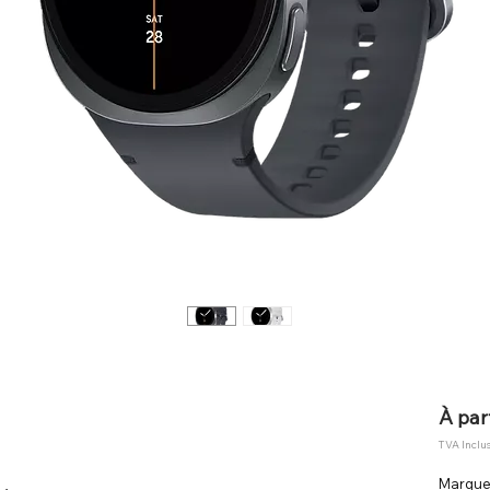
À par
TVA Inclu
Marqu