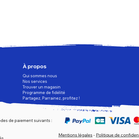
À propos
Qui sommes nous
Nos services
Trouver un magasin
Programme de fidélité
Partagez, Parrainez, profitez !
des de paiement suivants :
Mentions légales
-
Politique de confident
és