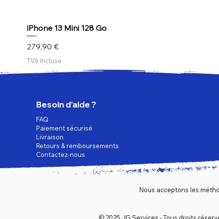
iPhone 13 Mini 128 Go
Prix
279,90 €
TVA Incluse
Besoin d’aide ?
FAQ
Paiement sécurisé
Livraison
Retours & remboursements
Contactez-nous
Nous acceptons les métho
© 2025 JG Services - Tous droits réserv