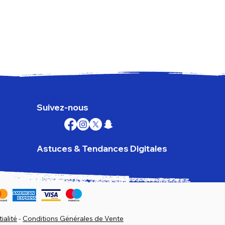
Goog
Prix
179,
TVA I
Suivez-nous
Astuces & Tendances Digitales
ialité
-
Conditions Générales de Vente