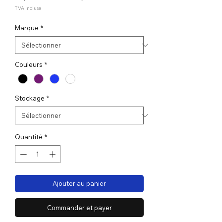
promotionnel
TVA Incluse
Marque
*
Couleurs
*
Stockage
*
Quantité
*
Ajouter au panier
Commander et payer