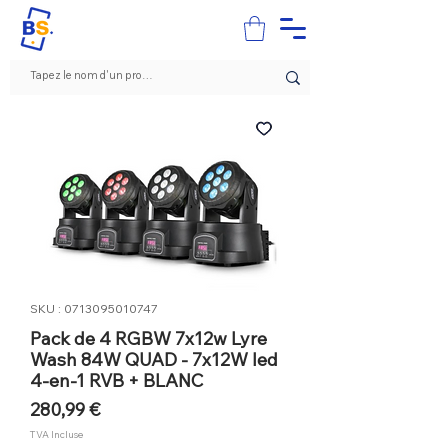
SKU : 0713095010747
Pack de 4 RGBW 7x12w Lyre
Wash 84W QUAD - 7x12W led
4-en-1 RVB + BLANC
Prix
280,99 €
TVA Incluse