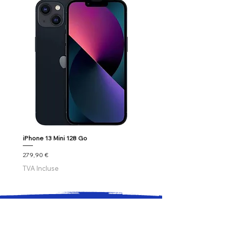
iPhone 13 Mini 128 Go
Google Pixel 7
Prix
Prix
279,90 €
179,90 €
TVA Incluse
TVA Incluse