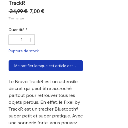
TrackR
Prix
Prix
 34,99 € 
7,00 €
original
promotionnel
TVA Incluse
Quantité
*
Rupture de stock
Me notifier lorsque cet article est disponible
Le Bravo TrackR est un ustensile
discret qui peut être accroché
partout pour retrouver tous les
objets perdus. En effet, le Pixel by
TrackR est un tracker Bluetooth®
super petit et super pratique. Avec
une sonnerie forte, vous pouvez