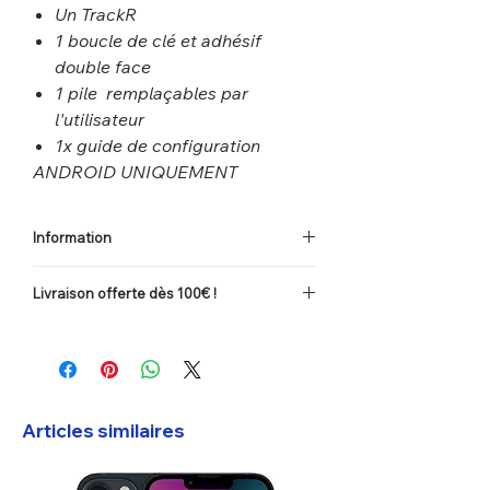
Un TrackR
1 boucle de clé et adhésif
double face
1 pile remplaçables par
l'utilisateur
1x guide de configuration
ANDROID UNIQUEMENT
Information
Attention le TrackR ne fonctionne que sur
Livraison offerte dès 100€ !
ANDROID
Frais de port offerts en la France dès 100
€ d'achats. (
Voir les conditions
).
Articles similaires