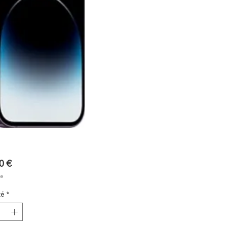
Prix
0 €
se
té
*