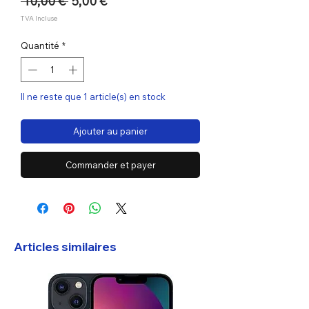
Prix
Prix
 10,00 € 
5,00 €
original
promotionnel
TVA Incluse
Quantité
*
Il ne reste que 1 article(s) en stock
Ajouter au panier
Commander et payer
Articles similaires