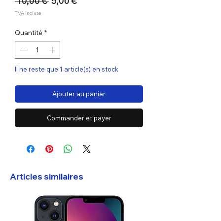
Prix
Prix
 10,00 € 
5,00 €
original
promotionnel
TVA Incluse
Quantité
*
Il ne reste que 1 article(s) en stock
Ajouter au panier
Commander et payer
Articles similaires