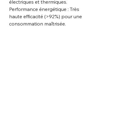
électriques et thermiques.
Performance énergétique : Très
haute efficacité (>92%) pour une
consommation maîtrisée.
Solution complète : 12 adaptateurs
inclus pour couvrir la majorité des
besoins du marché.
Articles similaires