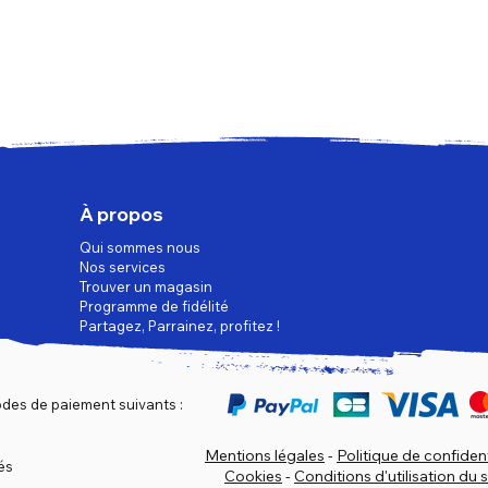
À propos
Qui sommes nous
Nos services
Trouver un magasin
Programme de fidélité
Partagez, Parrainez, profitez !
des de paiement suivants :
Mentions légales
-
Politique de confident
és
Cookies
-
Conditions d'utilisation du s