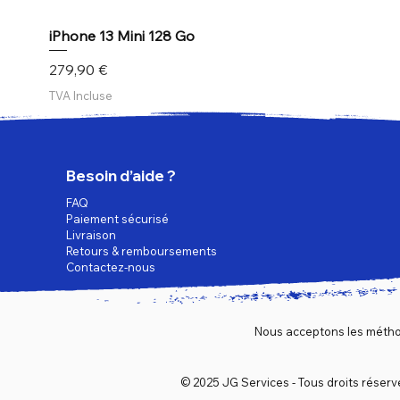
iPhone 13 Mini 128 Go
Prix
279,90 €
TVA Incluse
Besoin d’aide ?
FAQ
Paiement sécurisé
Livraison
Retours & remboursements
Contactez-nous
Nous acceptons les métho
© 2025 JG Services - Tous droits réserv