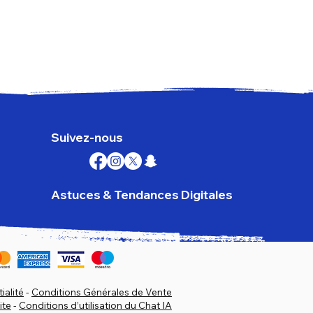
Goog
Prix
179,
TVA I
Suivez-nous
Astuces & Tendances Digitales
ialité
-
Conditions Générales de Vente
ite
-
Conditions d’utilisation du Chat IA