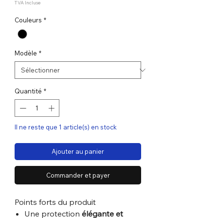
TVA Incluse
Couleurs
*
Modèle
*
Quantité
*
Il ne reste que 1 article(s) en stock
Ajouter au panier
Commander et payer
Points forts du produit
Une protection
élégante et