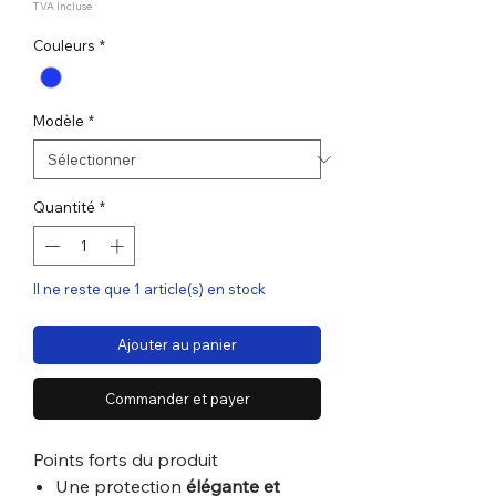
TVA Incluse
Couleurs
*
Modèle
*
Quantité
*
Il ne reste que 1 article(s) en stock
Ajouter au panier
Commander et payer
Points forts du produit
Une protection
élégante et