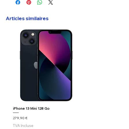
Articles similaires
iPhone 13 Mini 128 Go
Google Pixel 7
Prix
Prix
279,90 €
179,90 €
TVA Incluse
TVA Incluse