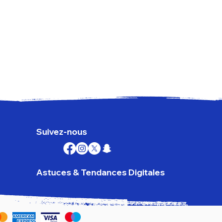
Goog
Prix
179,
TVA I
Suivez-nous
Astuces & Tendances Digitales