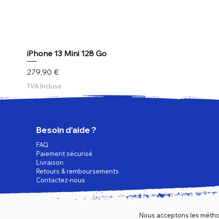
iPhone 13 Mini 128 Go
Prix
279,90 €
TVA Incluse
Besoin d’aide ?
FAQ
Paiement sécurisé
Livraison
Retours & remboursements
Contactez-nous
Nous acceptons les métho