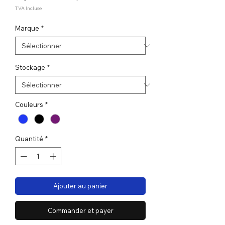
promotionnel
TVA Incluse
Marque
*
Stockage
*
Couleurs
*
Quantité
*
Ajouter au panier
Commander et payer