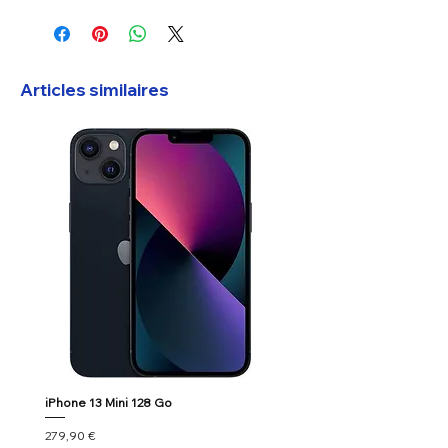
Articles similaires
iPhone 13 Mini 128 Go
Google Pixel 7
Prix
Prix
279,90 €
179,90 €