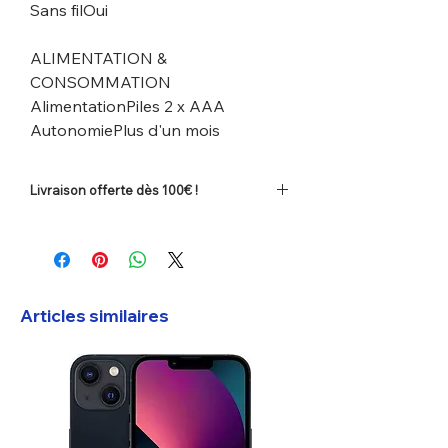
Sans filOui
ALIMENTATION &
CONSOMMATION
AlimentationPiles 2 x AAA
AutonomiePlus d'un mois
Livraison offerte dès 100€ !
Frais de port offerts en la France dès 100
€ d'achats. (
Voir les conditions
).
Articles similaires