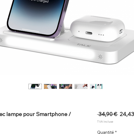
Prix
avec lampe pour Smartphone /
 34,90 € 
24,43
origina
TVA Incluse
Quantité
*