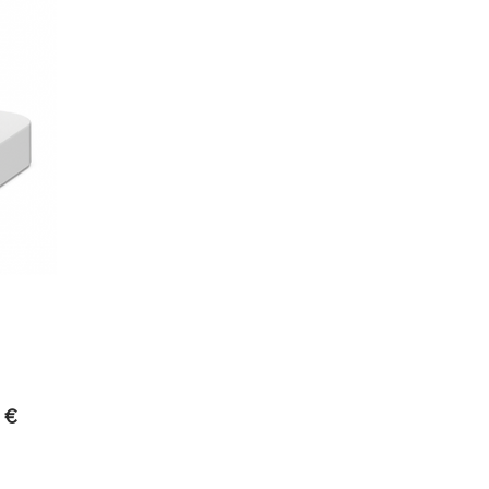
Prix
 €
l
promotionnel