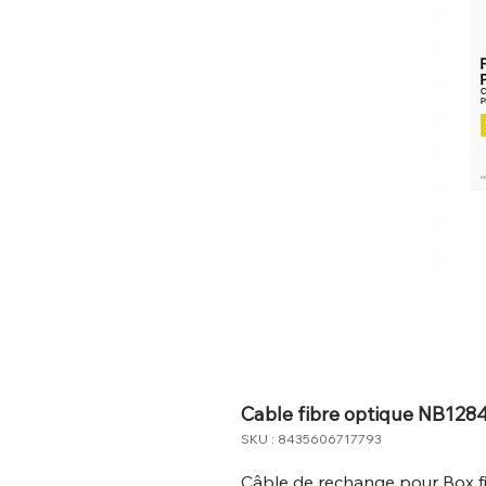
Cable fibre optique NB128
SKU : 8435606717793
Câble de rechange pour Box fi