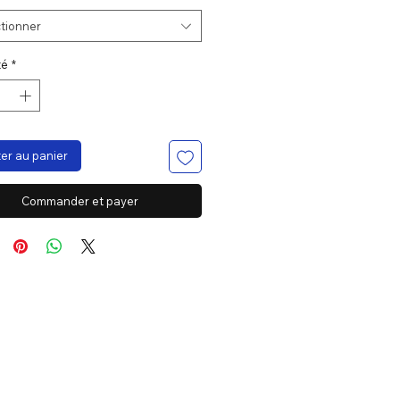
tionner
té
*
er au panier
Commander et payer