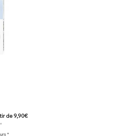
Prix
tir de
9,90€
promotionnel
se
urs
*