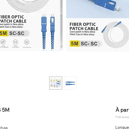
4 5M
À par
TVA Inclu
bre.
Longue