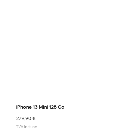
iPhone 13 Mini 128 Go
Prix
279,90 €
TVA Incluse