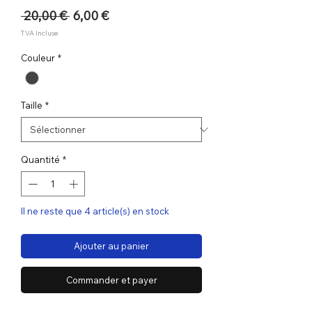
Prix
Prix
 20,00 € 
6,00 €
original
promotionnel
TVA Incluse
Couleur
*
Taille
*
Quantité
*
Il ne reste que 4 article(s) en stock
Ajouter au panier
Commander et payer