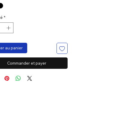
té
*
er au panier
Commander et payer