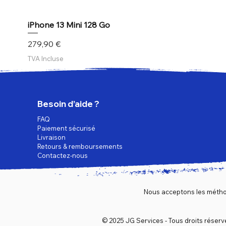
iPhone 13 Mini 128 Go
Prix
279,90 €
TVA Incluse
Besoin d’aide ?
FAQ
Paiement sécurisé
Livraison
Retours & remboursements
Contactez-nous
Nous acceptons les métho
© 2025 JG Services - Tous droits réserv