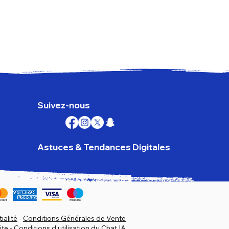
Goog
Prix
179,
TVA I
Suivez-nous
Astuces & Tendances Digitales
ialité
-
Conditions Générales de Vente
ite
-
Conditions d’utilisation du Chat IA