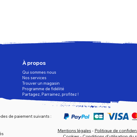
À propos
Qui sommes nous
Nos services
Trouver un magasin
Programme de fidélité
Partagez, Parrainez, profitez !
des de paiement suivants :
Mentions légales
-
Politique de confident
és
Cookies
-
Conditions d'utilisation du s