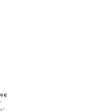
Prix
9 €
se
rs
*