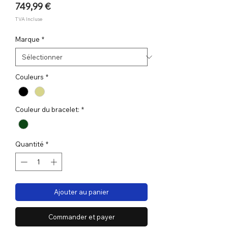
Prix
749,99 €
TVA Incluse
Marque
*
Couleurs
*
Couleur du bracelet:
*
Quantité
*
Ajouter au panier
Commander et payer