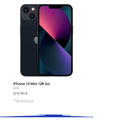
iPhone 13 Mini 128 Go
Google Pixel 7
Prix
Prix
279,90 €
179,90 €
TVA Incluse
TVA Incluse