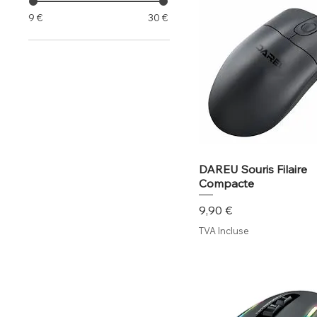
9 €
30 €
DAREU Souris Filaire
Compacte
Prix
9,90 €
TVA Incluse