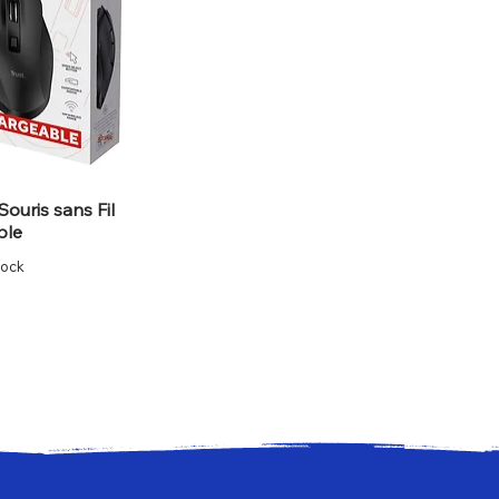
Souris sans Fil
ble
tock