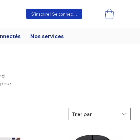
S'inscrire | Se connecter
onnectés
Nos services
nd
 pour
Trier par