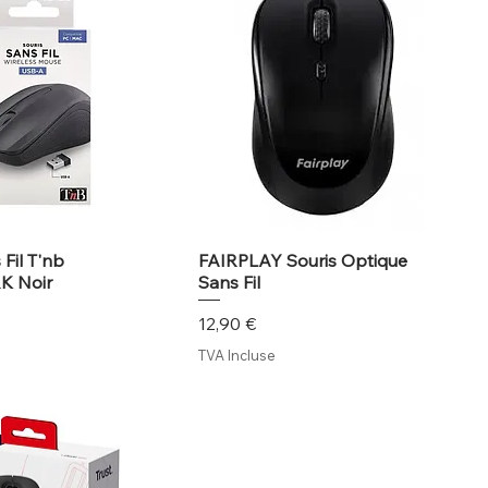
 Fil T'nb
FAIRPLAY Souris Optique
K Noir
Sans Fil
Prix
12,90 €
TVA Incluse