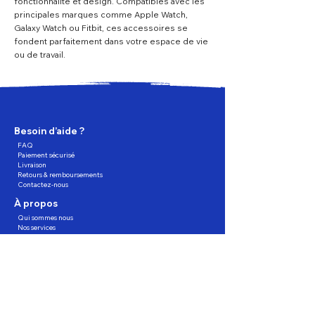
fonctionnalité et design. Compatibles avec les
principales marques comme Apple Watch,
Galaxy Watch ou Fitbit, ces accessoires se
fondent parfaitement dans votre espace de vie
ou de travail.
Besoin d’aide ?
FAQ
Paiement sécurisé
Livraison
Retours & remboursements
Contactez-nous
À propos
Qui sommes nous
Nos services
Trouver un magasin
Programme de fidélité
Partagez, Parrainez, profitez !
Suivez-nous