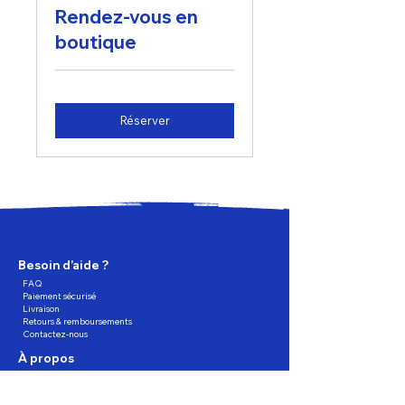
Rendez-vous en
boutique
Réserver
Besoin d’aide ?
FAQ
Paiement sécurisé
Livraison
Retours & remboursements
Contactez-nous
À propos
Qui sommes nous
Nos services
Trouver un magasin