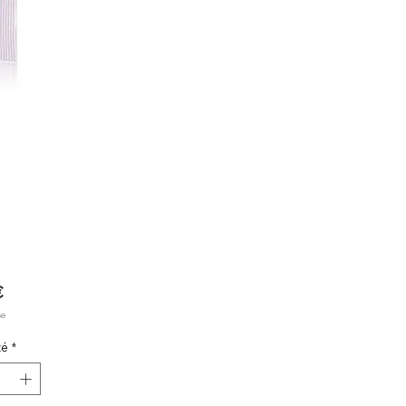
Prix
€
se
té
*