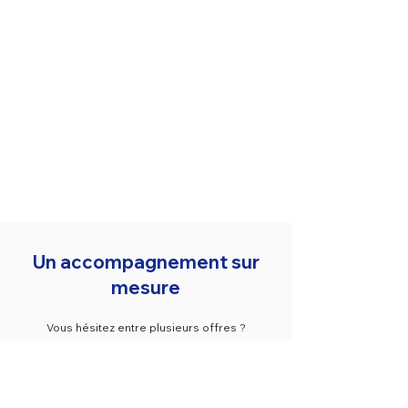
Un accompagnement sur
mesure
Vous hésitez entre plusieurs offres ?
Rendez-vous en magasin pour discuter
avec nos conseillers et trouver la
solution idéale.