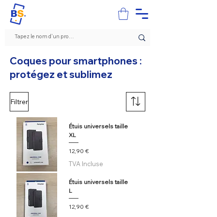
Coques pour smartphones :
protégez et sublimez
Filtrer
Étuis universels taille
XL
Prix
12,90 €
TVA Incluse
Étuis universels taille
L
Prix
12,90 €