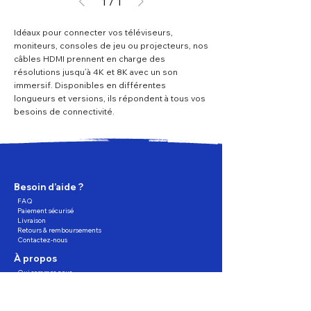
1
/
1
Idéaux pour connecter vos téléviseurs,
moniteurs, consoles de jeu ou projecteurs, nos
câbles HDMI prennent en charge des
résolutions jusqu’à 4K et 8K avec un son
immersif. Disponibles en différentes
longueurs et versions, ils répondent à tous vos
besoins de connectivité.
Besoin d’aide ?
FAQ
Paiement sécurisé
Livraison
Retours & remboursements
Contactez-nous
À propos
Qui sommes nous
Nos services
Trouver un magasin
Programme de fidélité