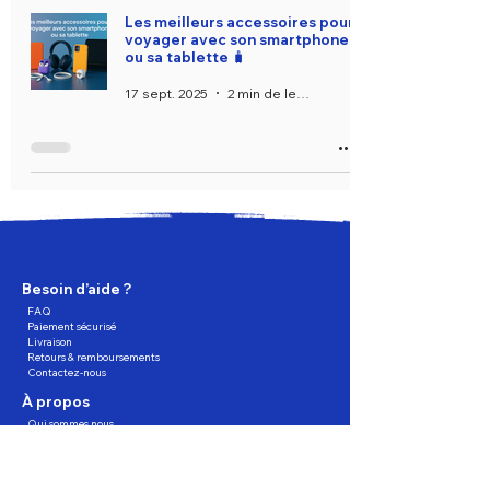
Les meilleurs accessoires pour
voyager avec son smartphone
ou sa tablette 🧳
17 sept. 2025
2 min de lecture
Besoin d’aide ?
FAQ
Paiement sécurisé
Livraison
Retours & remboursements
Contactez-nous
À propos
Qui sommes nous
Nos services
Trouver un magasin
Programme de fidélité
Partagez, Parrainez, profitez !