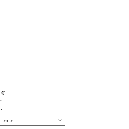
Prix
 €
se
*
tionner