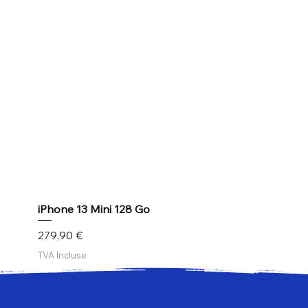
iPhone 13 Mini 128 Go
Prix
279,90 €
TVA Incluse