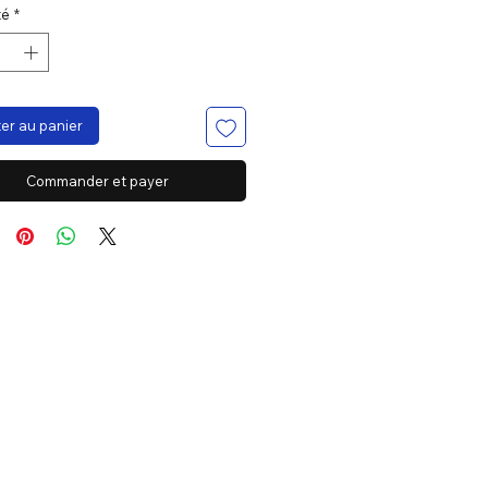
té
*
er au panier
Commander et payer