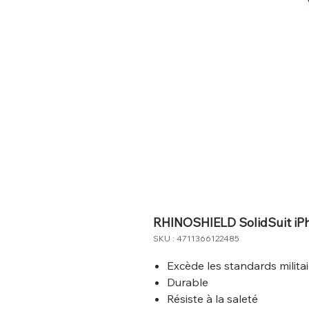
RHINOSHIELD SolidSuit iP
SKU : 4711366122485
Excède les standards militai
Durable
Résiste à la saleté