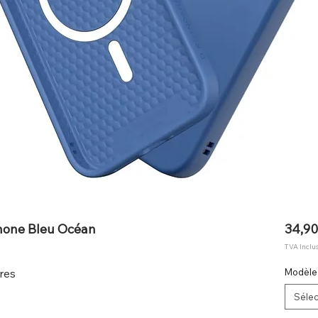
hone Bleu Océan
34,90
TVA Inclu
res
Modèle
Sélec