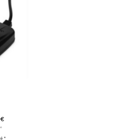
Prix
 €
se
té
*