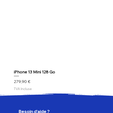
iPhone 13 Mini 128 Go
Prix
279,90 €
TVA Incluse
Besoin d’aide ?